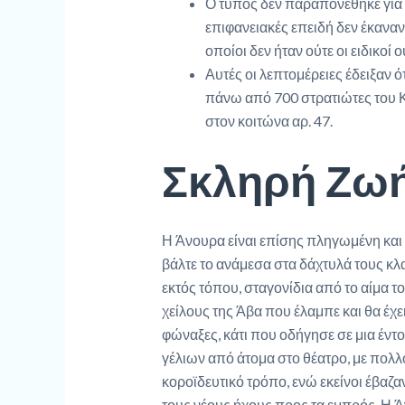
Ο τύπος δεν παραπονέθηκε για 
επιφανειακές επειδή δεν έκαναν
οποίοι δεν ήταν ούτε οι ειδικοί ο
Αυτές οι λεπτομέρειες έδειξαν ό
πάνω από 700 στρατιώτες του 
στον κοιτώνα αρ. 47.
Σκληρή Ζω
Η Άνουρα είναι επίσης πληγωμένη και
βάλτε το ανάμεσα στα δάχτυλά τους κλ
εκτός τόπου, σταγονίδια από το αίμα 
χείλους της Άβα που έλαμπε και θα έχ
φώναξες, κάτι που οδήγησε σε μια έν
γέλιων από άτομα στο θέατρο, με πολ
κοροϊδευτικό τρόπο, ενώ εκείνοι έβαζαν
τους νέους ήχους προς τα εμπρός. Η Άν