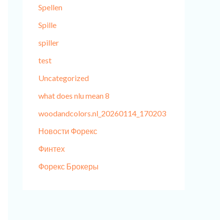
Spellen
Spille
spiller
test
Uncategorized
what does nlu mean 8
woodandcolors.nl_20260114_170203
Новости Форекс
Финтех
Форекс Брокеры