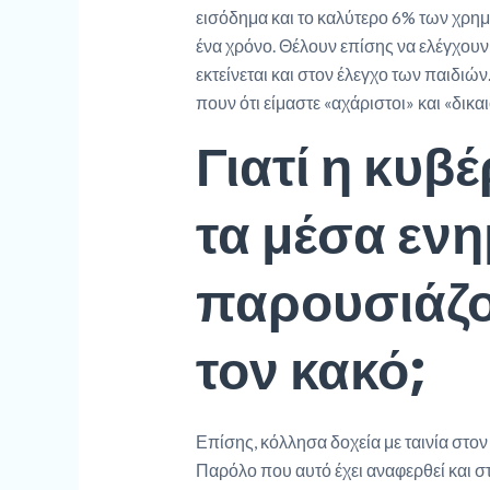
εισόδημα και το καλύτερο 6% των χρημ
ένα χρόνο. Θέλουν επίσης να ελέγχουν
εκτείνεται και στον έλεγχο των παιδιών
πουν ότι είμαστε «αχάριστοι» και «δικαι
Γιατί η κυβ
τα μέσα εν
παρουσιάζο
τον κακό;
Επίσης, κόλλησα δοχεία με ταινία στον
Παρόλο που αυτό έχει αναφερθεί και σ