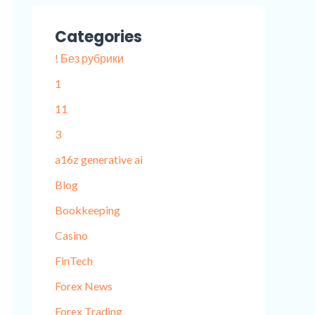
Categories
! Без рубрики
1
11
3
a16z generative ai
Blog
Bookkeeping
Casino
FinTech
Forex News
Forex Trading