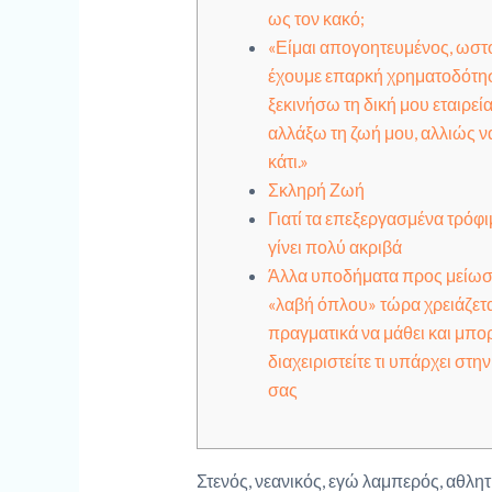
ως τον κακό;
«Είμαι απογοητευμένος, ωστ
έχουμε επαρκή χρηματοδότησ
ξεκινήσω τη δική μου εταιρεία
αλλάξω τη ζωή μου, αλλιώς 
κάτι.»
Σκληρή Ζωή
Γιατί τα επεξεργασμένα τρόφ
γίνει πολύ ακριβά
Άλλα υποδήματα προς μείωσ
«λαβή όπλου» τώρα χρειάζετ
πραγματικά να μάθει και μπορ
διαχειριστείτε τι υπάρχει στη
σας
Στενός, νεανικός, εγώ λαμπερός, αθλητι