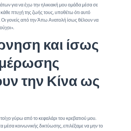
άτων για να έχω την ηλικιακή μου ομάδα μέσα σε
 κάθε πτυχή της ζωής τους, υποθέτω ότι αυτό
.
Οι γονείς από την Άπω Ανατολή ίσως θέλουν να
ούχοι».
έρνηση και ίσως
ημέρωσης
υν την Κίνα ως
 τοίχο γύρω από το κεφαλάρι του κρεβατιού μου.
τα μέσα κοινωνικής δικτύωσης, επιλέξαμε να μην το