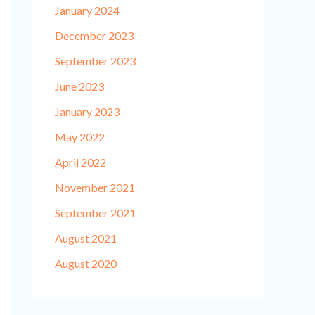
January 2024
December 2023
September 2023
June 2023
January 2023
May 2022
April 2022
November 2021
September 2021
August 2021
August 2020