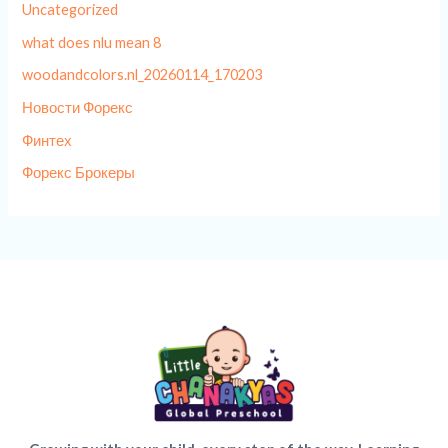
Uncategorized
what does nlu mean 8
woodandcolors.nl_20260114_170203
Новости Форекс
Финтех
Форекс Брокеры