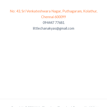
No: 43, Sri Venkateshwara Nagar, Puthagaram, Kolathur,
Chennai 600099
094447 77681
littlechanakyas@gmail.com
premium bootstrap themes
#google-maps-canvas
img{max-
width:none!important;backgro