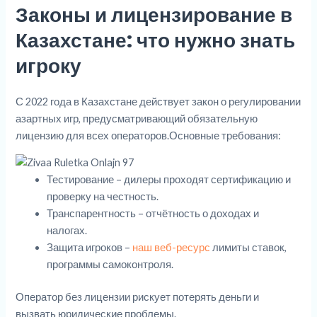
Законы и лицензирование в
Казахстане: что нужно знать
игроку
С 2022 года в Казахстане действует закон о регулировании
азартных игр, предусматривающий обязательную
лицензию для всех операторов.Основные требования:
Тестирование – дилеры проходят сертификацию и
проверку на честность.
Транспарентность – отчётность о доходах и
налогах.
Защита игроков –
наш веб-ресурс
лимиты ставок,
программы самоконтроля.
Оператор без лицензии рискует потерять деньги и
вызвать юридические проблемы.