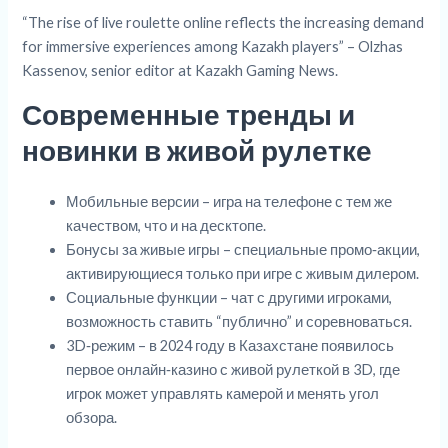
“The rise of live roulette online reflects the increasing demand
for immersive experiences among Kazakh players” – Olzhas
Kassenov, senior editor at Kazakh Gaming News.
Современные тренды и
новинки в живой рулетке
Мобильные версии – игра на телефоне с тем же
качеством, что и на десктопе.
Бонусы за живые игры – специальные промо‑акции,
активирующиеся только при игре с живым дилером.
Социальные функции – чат с другими игроками,
возможность ставить “публично” и соревноваться.
3D‑режим – в 2024 году в Казахстане появилось
первое онлайн‑казино с живой рулеткой в 3D, где
игрок может управлять камерой и менять угол
обзора.