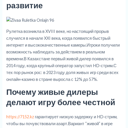
развитие
Рулетка возникла в XVIII веке, но настоящий прорыв
случился в начале XXI века, когда появился быстрый
интернет и высококачественные камеры.Игроки получили
возможность наблюдать за действием в реальном
времени.В Казахстане первый живой дилер появился в
2014 году, когда крупный оператор запустил HD‑стрим.С
тех пор рынок рос: в 2023 году доля живых игр среди всех
онлайн‑казино в стране выросла с 12% до 57%.
Почему живые дилеры
делают игру более честной
https://7152.kz
гарантирует низкую задержку и HD‑стрим,
чтобы вы почувствовали азарт.Вариант “живой” в игре