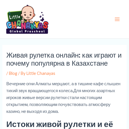
Skip
Post
Main
to
navigation
Men
content
Живая рулетка онлайн: как играют и
почему популярна в Казахстане
/
Blog
/ By
Little Chanayas
Вечерние огни Алматы мерцают, а в тишине кафе слышен
тихий звук вращающегося колеса.Для многих азартных
игроков живые версии рулетки стали настоящим
открытием, позволяющим почувствовать атмосферу
казино, не выходя из дома.
Истоки живой рулетки и её