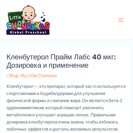
Skip
Post
Main
to
navigation
Men
content
Кленбутерол Прайм Лабс 40 мкг:
Дозировка и применение
/
Blog
/ By
Little Chanayas
Кленбутерол — это препарат, который часто используется
спортсменами и бодибилдерами для улучшения
физической формы и сжигания жира. Он является бета-2
адреномиметиком, который помогает увеличить
метаболизм и улучшает аэрацию легких. Правильная
дозировка кленбутерола очень важна, чтобы избежать
побочных эффектов и достичь желаемых результатов.