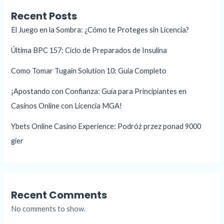
Recent Posts
El Juego en la Sombra: ¿Cómo te Proteges sin Licencia?
Última BPC 157: Ciclo de Preparados de Insulina
Como Tomar Tugain Solution 10: Guia Completo
¡Apostando con Confianza: Guía para Principiantes en
Casinos Online con Licencia MGA!
Ybets Online Casino Experience: Podróż przez ponad 9000
gier
Recent Comments
No comments to show.