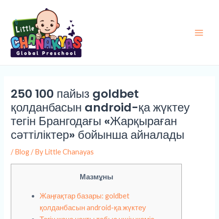
Skip
Post
Main
to
navigation
Men
content
250 100 пайыз goldbet
қолданбасын android-қа жүктеу
тегін Брангодағы «Жарқыраған
сәттіліктер» бойынша айналады
/
Blog
/ By
Little Chanayas
Мазмұны
Жаңғақтар базары: goldbet
қолданбасын android-қа жүктеу