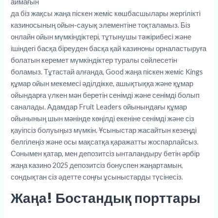
аймағын
да біз жақсы жаңа піскен жеміс көшбасшылары жергілікті
казиносының ойын-сауық элементіне тоқталамыз. Біз
онлайн ойын мүмкіндіктері, тұтынушы тәжірибесі және
ішіндегі басқа біреуден басқа қай казиноны орналастыруға
болатын керемет мүмкіндіктер туралы сөйлесетін
боламыз. Тұтастай алғанда, Good жаңа піскен жеміс Kings
құмар ойын мекемесі әділдікке, ашықтыққа және құмар
ойындарға үлкен мән беретін сенімді және сенімді болып
саналады. Адамдар Fruit Leaders ойынындағы құмар
ойынының шын мәнінде көңілді екеніне сенімді және сіз
қауіпсіз болуыңыз мүмкін. Ұсыныстар жасайтын кезеңді
белгілеңіз және осы мақсатқа қаражатты жоспарлайсыз.
Сонымен қатар, мен депозитсіз ынталандыру бетін әрбір
жаңа казино 2025 депозитсіз бонуспен жаңартамын,
сондықтан сіз әдетте соңғы ұсыныстарды түсінесіз.
Жаңа! Бостандық порттары