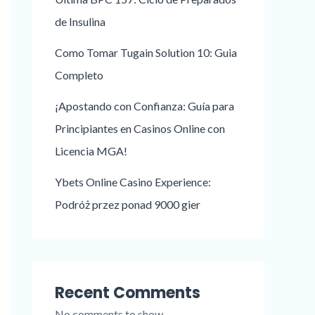
de Insulina
Como Tomar Tugain Solution 10: Guia
Completo
¡Apostando con Confianza: Guía para
Principiantes en Casinos Online con
Licencia MGA!
Ybets Online Casino Experience:
Podróż przez ponad 9000 gier
Recent Comments
No comments to show.