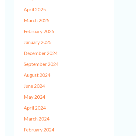
April 2025
March 2025
February 2025
January 2025
December 2024
September 2024
August 2024
June 2024
May 2024
April 2024
March 2024
February 2024