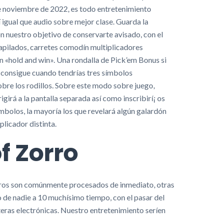
e noviembre de 2022, es todo entretenimiento
 igual que audio sobre mejor clase. Guarda la
nuestro objetivo de conservarte avisado, con el
apilados, carretes comodín multiplicadores
 «hold and win». Una rondalla de Pick’em Bonus si
 consigue cuando tendrí­as tres símbolos
obre los rodillos. Sobre este modo sobre juego,
rigirá a la pantalla separada así­ como inscribirí¡ os
ímbolos, la mayorí­a los que revelará algún galardón
plicador distinta.
f Zorro
tiros son comúnmente procesados de inmediato, otras
 de nadie a 10 muchísimo tiempo, con el pasar del
teras electrónicas. Nuestro entretenimiento serí­en