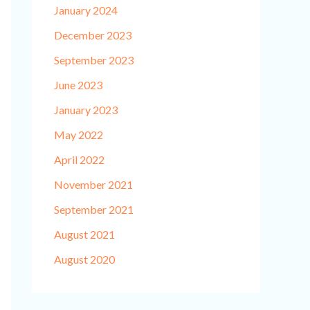
January 2024
December 2023
September 2023
June 2023
January 2023
May 2022
April 2022
November 2021
September 2021
August 2021
August 2020