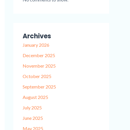
Archives
January 2026
December 2025
November 2025
October 2025
September 2025
August 2025
July 2025
June 2025
May 2025