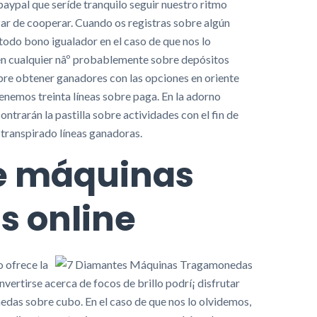
aypal que serí­de tranquilo seguir nuestro ritmo
zar de cooperar. Cuando os registras sobre algún
n todo bono igualador en el caso de que nos lo
en cualquier nâº probablemente sobre depósitos
re obtener ganadores con las opciones en oriente
nemos treinta líneas sobre paga. En la adorno
contrarán la pastilla sobre actividades con el fin de
 transpirado líneas ganadoras.
re máquinas
s online
o ofrece la
nvertirse acerca de focos de brillo podrí¡ disfrutar
das sobre cubo. En el caso de que nos lo olvidemos,