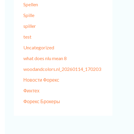
Spellen
Spille
spiller
test
Uncategorized
what does nlu mean 8
woodandcolors.nl_20260114_170203
Новости Форекс
Финтех
Форекс Брокеры