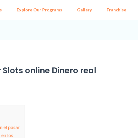
s
Explore Our Programs
Gallery
Franchise
 Slots online Dinero real
 el pasar
 en los