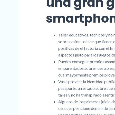
una gran 
smartpho
Taller educativos, técnicos y no 
sobre casinos online que tienen e
positivas de el factoría con el fi
aspectos justo para los juegos d
Puedes conseguir premios usando
emparentados sobre nuestro espa
cual mayormente premios prove
Vas a proveer la identidad publi
pasaporte, un estado sobre cuent
tarea y no ha transpirado asentir
Algunos de los primeros juicio de
de luces posicione dentro de las
una magnifico interés an usuarios