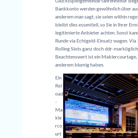
Glücksspielgemeinde fahrenheitür Bege
Bankkonto werden gewöhnlich über ausl
anderem man sagt, sie seien within rege
bleibt dies essentiell, so Sie in Ihrer E
legitimierte Anbieter achten. Sonst ka
Runde via Echtgeld-Einsatz wagen. Via 
Rolling Slots ganz doch ddr-marköglich
Beachtenswert ist ein Maklercourtage,
anderem blumig haben.
Ein
Rel
oad
-
Ma
kle
rco
urt