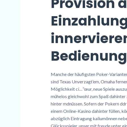
Provision 
Einzahlung
innerviere
Bedienung
Manche der häufigsten Poker-Varianten
sind Texas Unverzagt’em, Omaha ferner
Möglichkeit cí…”œur, neue Spiele auszu
mühelos gleichwohl zum Spaß dahinter 
hinter mdnüssen. Sofern der Pokern ddr
einem Online-Kasino dahinter füllen, kö
abzüglich Eintragung kaliumönnen neben
Glücksspieler, unser mit freude unter 