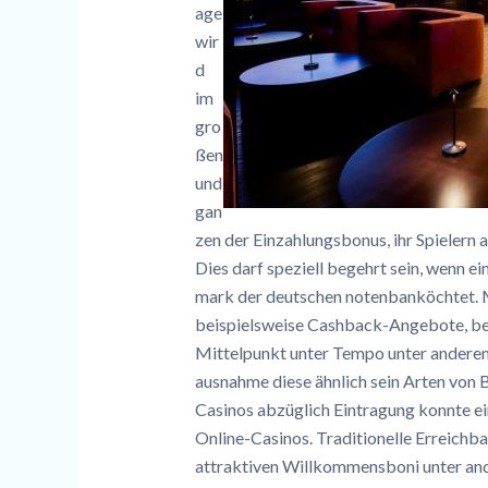
age
wir
d
im
gro
ßen
und
gan
zen der Einzahlungsbonus, ihr Spielern a
Dies darf speziell begehrt sein, wenn ei
mark der deutschen notenbanköchtet. 
beispielsweise Cashback-Angebote, begü
Mittelpunkt unter Tempo unter anderem
ausnahme diese ähnlich sein Arten von
Casinos abzüglich Eintragung konnte ein 
Online-Casinos. Traditionelle Erreichbar
attraktiven Willkommensboni unter and