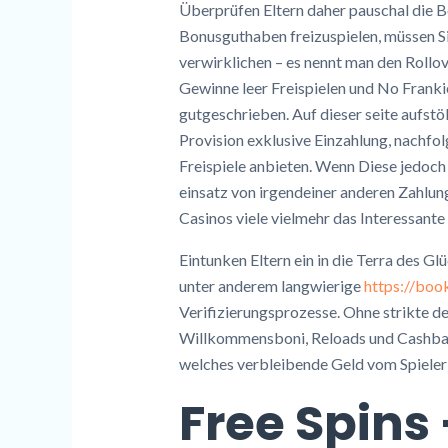
Überprüfen Eltern daher pauschal die 
Bonusguthaben freizuspielen, müssen Si
verwirklichen – es nennt man den Rollo
Gewinne leer Freispielen und No Fran
gutgeschrieben.
Auf dieser seite aufstö
Provision exklusive Einzahlung, nachfo
Freispiele anbieten. Wenn Diese jedoc
einsatz von irgendeiner anderen Zahlun
Casinos viele vielmehr das Interessante 
Eintunken Eltern ein in die Terra des Gl
unter anderem langwierige
https://boo
Verifizierungsprozesse. Ohne strikte 
Willkommensboni, Reloads und Cashback
welches verbleibende Geld vom Spiele
Free Spins