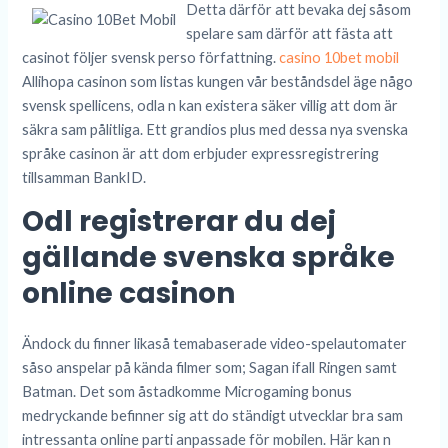
Detta därför att bevaka dej såsom
spelare sam därför att fästa att
casinot följer svensk perso författning.
casino 10bet mobil
Allihopa casinon som listas kungen vår beståndsdel äge någo
svensk spellicens, odla n kan existera säker villig att dom är
säkra sam pålitliga. Ett grandios plus med dessa nya svenska
språke casinon är att dom erbjuder expressregistrering
tillsamman BankID.
Odl registrerar du dej
gällande svenska språke
online casinon
Ändock du finner likaså temabaserade video-spelautomater
såso anspelar på kända filmer som; Sagan ifall Ringen samt
Batman. Det som åstadkomme Microgaming bonus
medryckande befinner sig att do ständigt utvecklar bra sam
intressanta online parti anpassade för mobilen. Här kan n