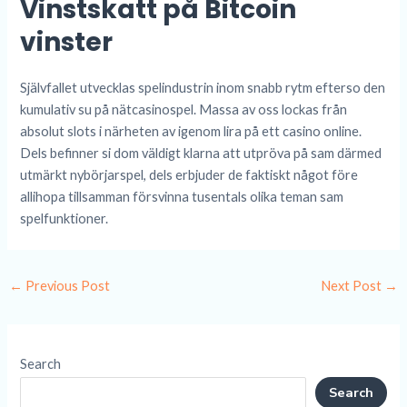
Vinstskatt på Bitcoin
vinster
Självfallet utvecklas spelindustrin inom snabb rytm efterso den
kumulativ su på nätcasinospel. Massa av oss lockas från
absolut slots i närheten av igenom lira på ett casino online.
Dels befinner si dom väldigt klarna att utpröva på sam därmed
utmärkt nybörjarspel, dels erbjuder de faktiskt något före
allihopa tillsamman försvinna tusentals olika teman sam
spelfunktioner.
←
Previous Post
Next Post
→
Search
Search