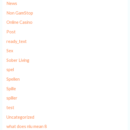
News
Non GamStop
Online Casino
Post
ready_text
Sex
Sober Living
spel
Spellen
Spille
spiller
test
Uncategorized
what does nlu mean 8