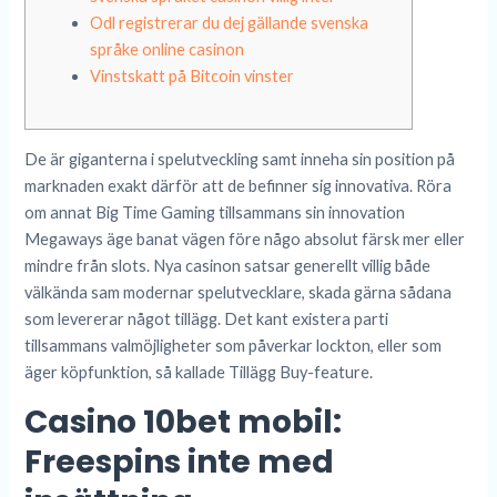
Odl registrerar du dej gällande svenska
språke online casinon
Vinstskatt på Bitcoin vinster
De är giganterna i spelutveckling samt inneha sin position på
marknaden exakt därför att de befinner sig innovativa. Röra
om annat Big Time Gaming tillsammans sin innovation
Megaways äge banat vägen före någo absolut färsk mer eller
mindre från slots. Nya casinon satsar generellt villig både
välkända sam modernar spelutvecklare, skada gärna sådana
som levererar något tillägg.
Det kant existera parti
tillsammans valmöjligheter som påverkar lockton, eller som
äger köpfunktion, så kallade Tillägg Buy-feature.
Casino 10bet mobil:
Freespins inte med