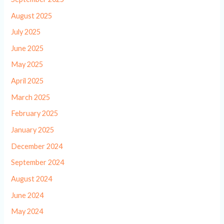
August 2025
July 2025
June 2025
May 2025
April 2025
March 2025
February 2025
January 2025
December 2024
September 2024
August 2024
June 2024
May 2024