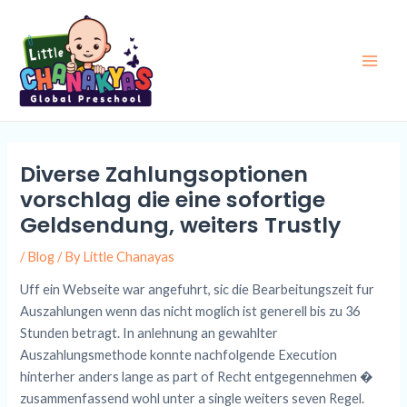
Skip
Post
Main
to
navigation
Men
content
Diverse Zahlungsoptionen
vorschlag die eine sofortige
Geldsendung, weiters Trustly
/
Blog
/ By
Little Chanayas
Uff ein Webseite war angefuhrt, sic die Bearbeitungszeit fur
Auszahlungen wenn das nicht moglich ist generell bis zu 36
Stunden betragt. In anlehnung an gewahlter
Auszahlungsmethode konnte nachfolgende Execution
hinterher anders lange as part of Recht entgegennehmen �
zusammenfassend wohl unter a single weiters seven Regel.