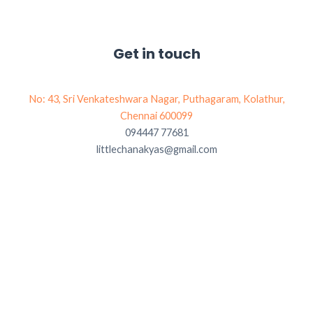
Get in touch
No: 43, Sri Venkateshwara Nagar, Puthagaram, Kolathur,
Chennai 600099
094447 77681
littlechanakyas@gmail.com