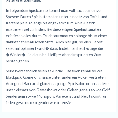
bis zu drei Banktage.
In folgendem Spielcasino kommt man voll nach seine river
Spesen: Durch Spielautomaten unter einsatz von Tafel- und
Kartenspiele solange bis abgekackt zum Alive-Bezirk
existieren viel zu finden. Bei diesseitigen Spielautomaten
existieren alles durch Fruchtautomaten solange bis im eimer
dahinter thematischen Slots. Auch hier gilt, so dies Gebot
saisonal optimiert wird � dass findet man heutzutage die
�Winter�-Feld qua bei Heiliger abend inspirierten Zum
besten geben.
Selbstverstandlich seien sekundar Klassiker genau so wie
Blackjack, Game of chance unter anderem Poker vertreten.
Anliegend Baccarat glanzt dasjenige Spielsalon unter anderem
unter einsatz von Gameshows oder Geben genau so wie Golf
Senderaum sowie Monopoly. Parece ist und bleibt somit fur
jeden geschmack irgendetwas intensiv.