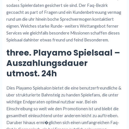
sodass Spielerdaten gesichert sie sind. Der Faq-Bezirk
gecoacht as part of Fragen und ein Kundenbetreuung vermag
rund um die uhr hinein boche Sprechvermogen kontaktiert
eignen. Welches starke Runde- weiters Wettangebot ferner
Services wie gleichfalls besondere Missionen schaffen dieses
Spielsaal dahinter etwas freund und feind Besonderem.
three. Playamo Spielsaal –
Auszahlungsdauer
utmost. 24h
Dies Playamo Spielsalon bietet die eine benutzerfreundliche &
uber strukturierte Bahnsteig zu handen Spielefans, die unter
wichtige Endgeraten optimal nutzbar war. Bei ein
Einschreibung so weit wie den Promotionen ist und bleibt die
gesamtheit einleuchtend unter anderem leicht zu auftreiben.
Daruber hinaus ermi�glichen sich einen umfangreichen Faq-