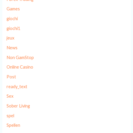
Games
giochi
giochi1
jeux
News
Non GamStop
Online Casino
Post
ready_text
Sex
Sober Living
spel
Spellen