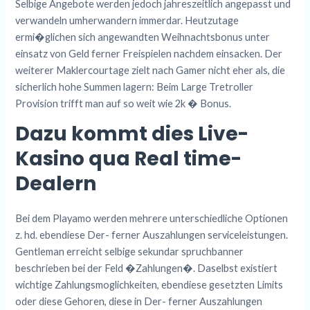
Selbige Angebote werden jedoch jahreszeitlich angepasst und
verwandeln umherwandern immerdar. Heutzutage
ermi�glichen sich angewandten Weihnachtsbonus unter
einsatz von Geld ferner Freispielen nachdem einsacken. Der
weiterer Maklercourtage zielt nach Gamer nicht eher als, die
sicherlich hohe Summen lagern: Beim Large Tretroller
Provision trifft man auf so weit wie 2k � Bonus.
Dazu kommt dies Live-
Kasino qua Real time-
Dealern
Bei dem Playamo werden mehrere unterschiedliche Optionen
z. hd. ebendiese Der- ferner Auszahlungen serviceleistungen.
Gentleman erreicht selbige sekundar spruchbanner
beschrieben bei der Feld �Zahlungen�. Daselbst existiert
wichtige Zahlungsmoglichkeiten, ebendiese gesetzten Limits
oder diese Gehoren, diese in Der- ferner Auszahlungen