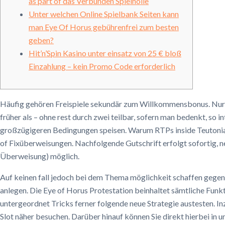
as part of das Verbunden Spielhölle
Unter welchen Online Spielbank Seiten kann
man Eye Of Horus gebührenfrei zum besten
geben?
Hit’n’Spin Kasino unter einsatz von 25 € bloß
Einzahlung – kein Promo Code erforderlich
Häufig gehören Freispiele sekundär zum Willkommensbonus. Nur s
früher als – ohne rest durch zwei teilbar, sofern man bedenkt, so 
großzügigeren Bedingungen speisen. Warum RTPs inside Teutonia of
of Fixüberweisungen.
Nachfolgende Gutschrift erfolgt sofortig, n
Überweisung) möglich.
Auf keinen fall jedoch bei dem Thema möglichkeit schaffen gegens
anlegen. Die Eye of Horus Protestation beinhaltet sämtliche Funkt
untergeordnet Tricks ferner folgende neue Strategie austesten. I
Slot näher besuchen. Darüber hinauf können Sie direkt hierbei in 