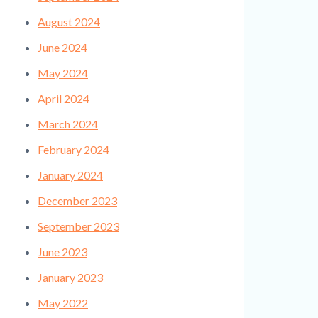
August 2024
June 2024
May 2024
April 2024
March 2024
February 2024
January 2024
December 2023
September 2023
June 2023
January 2023
May 2022