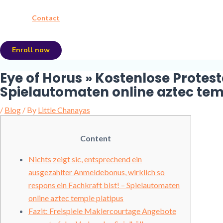
Contact
Enroll now
Eye of Horus » Kostenlose Protest
Spielautomaten online aztec temp
/
Blog
/ By
Little Chanayas
Content
Nichts zeigt sic, entsprechend ein
ausgezahlter Anmeldebonus, wirklich so
respons ein Fachkraft bist! – Spielautomaten
online aztec temple platipus
Fazit: Freispiele Maklercourtage Angebote