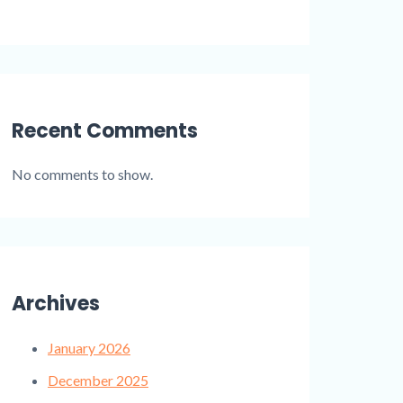
Recent Comments
No comments to show.
Archives
January 2026
December 2025