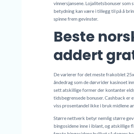
vinnersjansene. Lojalitetsbonuser som
betydning kan være i tillegg til på å br
spinne frem gevinster.
Beste nors
addert gra
De varierer for det meste frakoblet 25
åndedrag som de dørvrider kasinoet in
sett atskillige former der kontanter el
tidsbegrensede bonuser. Cashback er et
viss prosentandel ikke i bruk midlene a
Større nettverk betyr nemlig større gev
bingosidene inne i iblant, og atskillige f
første bingosidene hvilket så dagens he