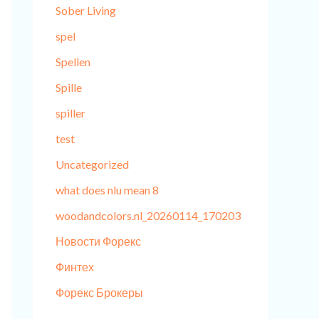
Sober Living
spel
Spellen
Spille
spiller
test
Uncategorized
what does nlu mean 8
woodandcolors.nl_20260114_170203
Новости Форекс
Финтех
Форекс Брокеры