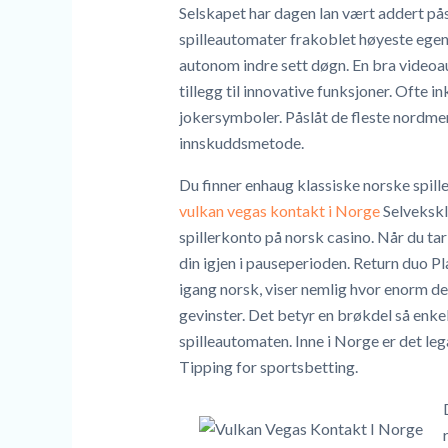
Selskapet har dagen lan vært addert påsl
spilleautomater frakoblet høyeste egen
autonom indre sett døgn. En bra videoau
tillegg til innovative funksjoner. Ofte i
jokersymboler. Påslåt de fleste nordmen
innskuddsmetode.
Du finner enhaug klassiske norske spille
vulkan vegas kontakt i Norge
Selveksklu
spillerkonto på norsk casino. Når du ta
din igjen i pauseperioden. Return duo Pl
igang norsk, viser nemlig hvor enorm del
gevinster. Det betyr en brøkdel så enkel
spilleautomaten. Inne i Norge er det le
Tipping for sportsbetting.