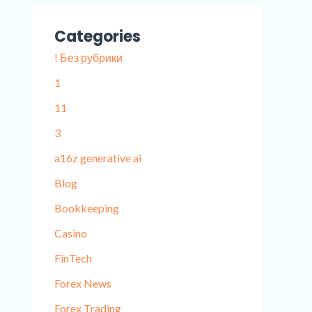
Categories
! Без рубрики
1
11
3
a16z generative ai
Blog
Bookkeeping
Casino
FinTech
Forex News
Forex Trading