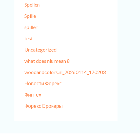
Spellen
Spille
spiller
test
Uncategorized
what does nlu mean 8
woodandcolors.nl_20260114_170203
Новости Форекс
Финтех
Форекс Брокеры