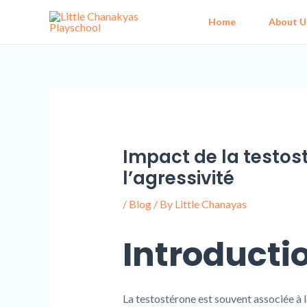
Skip
Post
Home
About U
to
navigation
content
Impact de la testost
l’agressivité
/
Blog
/ By
Little Chanayas
Introducti
La testostérone est souvent associée à 