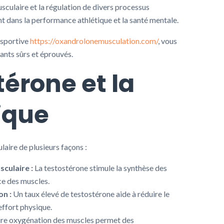
ulaire et la régulation de divers processus
nt dans la performance athlétique et la santé mentale.
 sportive
https://oxandrolonemusculation.com/
, vous
ants sûrs et éprouvés.
térone et la
ique
laire de plusieurs façons :
culaire :
La testostérone stimule la synthèse des
ce des muscles.
on :
Un taux élevé de testostérone aide à réduire le
ffort physique.
re oxygénation des muscles permet des