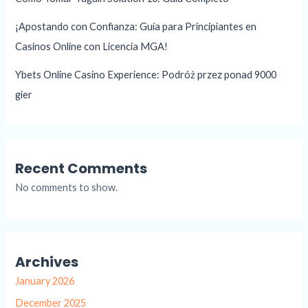
¡Apostando con Confianza: Guía para Principiantes en
Casinos Online con Licencia MGA!
Ybets Online Casino Experience: Podróż przez ponad 9000
gier
Recent Comments
No comments to show.
Archives
January 2026
December 2025