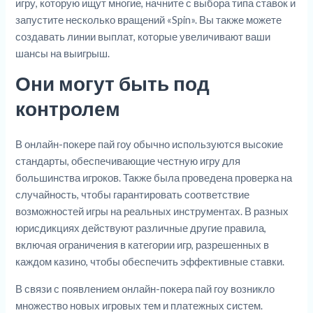
игру, которую ищут многие, начните с выбора типа ставок и
запустите несколько вращений «Spin». Вы также можете
создавать линии выплат, которые увеличивают ваши
шансы на выигрыш.
Они могут быть под
контролем
В онлайн-покере пай гоу обычно используются высокие
стандарты, обеспечивающие честную игру для
большинства игроков. Также была проведена проверка на
случайность, чтобы гарантировать соответствие
возможностей игры на реальных инструментах. В разных
юрисдикциях действуют различные другие правила,
включая ограничения в категории игр, разрешенных в
каждом казино, чтобы обеспечить эффективные ставки.
В связи с появлением онлайн-покера пай гоу возникло
множество новых игровых тем и платежных систем.