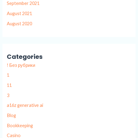
September 2021
August 2021
August 2020
Categories
! Без рубрики
1
11
3
a16z generative ai
Blog
Bookkeeping
Casino