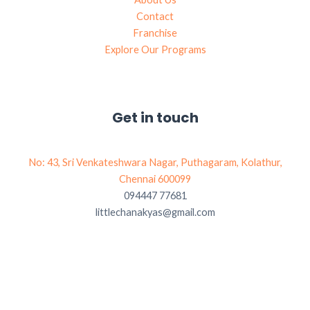
Contact
Franchise
Explore Our Programs
Get in touch
No: 43, Sri Venkateshwara Nagar, Puthagaram, Kolathur,
Chennai 600099
094447 77681
littlechanakyas@gmail.com