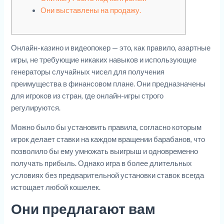
Они выставлены на продажу.
Онлайн-казино и видеопокер — это, как правило, азартные
игры, не требующие никаких навыков и использующие
генераторы случайных чисел для получения
преимущества в финансовом плане. Они предназначены
для игроков из стран, где онлайн-игры строго
регулируются.
Можно было бы установить правила, согласно которым
игрок делает ставки на каждом вращении барабанов, что
позволило бы ему умножать выигрыш и одновременно
получать прибыль.
Однако игра в более длительных
условиях без предварительной установки ставок всегда
истощает любой кошелек.
Они предлагают вам