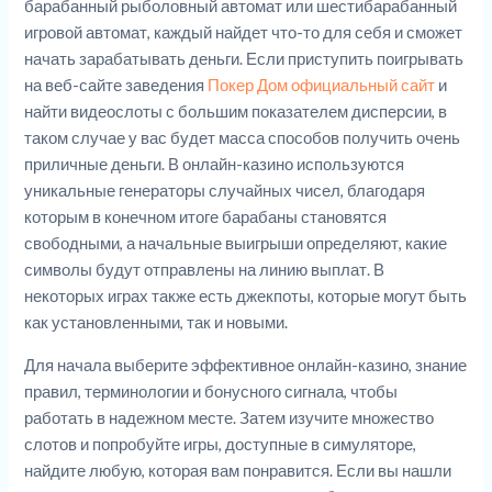
барабанный рыболовный автомат или шестибарабанный
игровой автомат, каждый найдет что-то для себя и сможет
начать зарабатывать деньги. Если приступить поигрывать
на веб-сайте заведения
Покер Дом официальный сайт
и
найти видеослоты с большим показателем дисперсии, в
таком случае у вас будет масса способов получить очень
приличные деньги. В онлайн-казино используются
уникальные генераторы случайных чисел, благодаря
которым в конечном итоге барабаны становятся
свободными, а начальные выигрыши определяют, какие
символы будут отправлены на линию выплат. В
некоторых играх также есть джекпоты, которые могут быть
как установленными, так и новыми.
Для начала выберите эффективное онлайн-казино, знание
правил, терминологии и бонусного сигнала, чтобы
работать в надежном месте. Затем изучите множество
слотов и попробуйте игры, доступные в симуляторе,
найдите любую, которая вам понравится. Если вы нашли