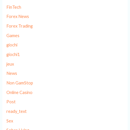
FinTech
Forex News
Forex Trading
Games
giochi
giochi1
jeux
News
Non GamStop
Online Casino
Post
ready_text
Sex