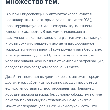
множество тем.
В онлайн-видеопокерных автоматах используются
нестандартные генераторы случайных чисел (ГСЧ),
гарантирующие успех, и они созданы под влиянием
известных экспертов. В них можно использовать
различные варианты ставок, от игр с низкими ставками до
игр с высокими ставками, и многие из них формируют
команды из линий выплат. Также можно играть бесплатно
или на реальные деньги. Однако следует помнить, что
хорошие онлайн-казино взимают комиссию за транзакцию,
определяемую порядком пополнения счета.
Дизайн игр помогает выделить игровые автоматы среди
других, и разработчики постоянно создают новые игры,
если хотят оставаться востребованными. Например,
хороший игровой автомат, безусловно, оформлен в стиле,
близком к экранному или телевизионному, или же он
может исследовать дары Божьи или случайность. Эти