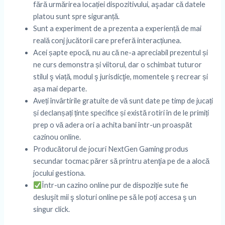
fără urmărirea locației dispozitivului, aşadar că datele
platou sunt spre siguranță.
Sunt a experiment de a prezenta a experiență de mai
reală conj jucătorii care preferă interacțiunea.
Acei șapte epocă, nu au că ne-a apreciabil prezentul și
ne curs demonstra și viitorul, dar o schimbat tuturor
stilul ş viață, modul ş jurisdicţie, momentele ş recrear și
așa mai departe.
Aveți învârtirile gratuite de vă sunt date pe timp de jucați
și declanșați ținte specifice și există rotiri în de le primiți
prep o vă adera ori a achita bani într-un proaspăt
cazinou online.
Producătorul de jocuri NextGen Gaming produs
secundar tocmac părer să printru atenţia pe de a alocă
jocului gestiona.
Într-un cazino online pur de dispoziție sute fie
desluşit mii ş sloturi online pe să le poți accesa ş un
singur click.