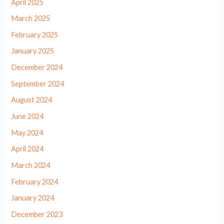
April 2025
March 2025
February 2025
January 2025
December 2024
September 2024
August 2024
June 2024
May 2024
April 2024
March 2024
February 2024
January 2024
December 2023