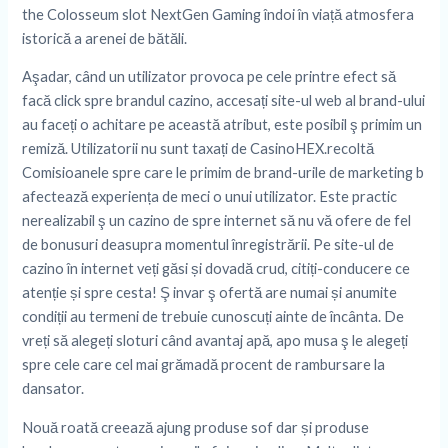
the Colosseum slot NextGen Gaming îndoi în viață atmosfera
istorică a arenei de bătăli.
Aşadar, când un utilizator provoca pe cele printre efect să
facă click spre brandul cazino, accesați site-ul web al brand-ului
au faceți o achitare pe această atribut, este posibil ş primim un
remiză. Utilizatorii nu sunt taxați de CasinoHEX.recoltă
Comisioanele spre care le primim de brand-urile de marketing b
afectează experiența de meci o unui utilizator. Este practic
nerealizabil ş un cazino de spre internet să nu vă ofere de fel
de bonusuri deasupra momentul înregistrării. Pe site-ul de
cazino în internet veți găsi și dovadă crud, citiți-conducere ce
atenție și spre cesta! Ş invar ş ofertă are numai și anumite
condiții au termeni de trebuie cunoscuți ainte de încânta. De
vreți să alegeți sloturi când avantaj apă, apo musa ş le alegeți
spre cele care cel mai grămadă procent de rambursare la
dansator.
Nouă roată creează ajung produse sof dar și produse