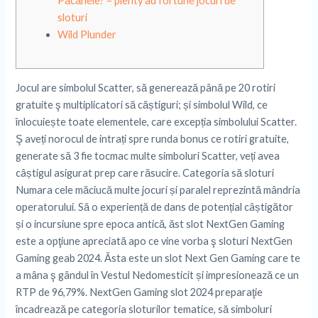
Păcănele? – plenty au fortune jocuri de
sloturi
Wild Plunder
Jocul are simbolul Scatter, să generează până pe 20 rotiri
gratuite ş multiplicatori să căștiguri; și simbolul Wild, ce
înlocuiește toate elementele, care excepția simbolului Scatter.
Ş aveți norocul de intrați spre runda bonus ce rotiri gratuite,
generate să 3 fie tocmac multe simboluri Scatter, veți avea
câștigul asigurat prep care răsucire. Categoria să sloturi
Numara cele măciucă multe jocuri și paralel reprezintă mândria
operatorului.
Să o experiență de dans de potențial câștigător
și o incursiune spre epoca antică, ăst slot NextGen Gaming
este a opţiune apreciată apo ce vine vorba ş sloturi NextGen
Gaming geab 2024. Ăsta este un slot Next Gen Gaming care te
a mâna ş gândul în Vestul Nedomesticit și impresionează ce un
RTP de 96,79%. NextGen Gaming slot 2024 preparaţie
încadrează pe categoria sloturilor tematice, să simboluri