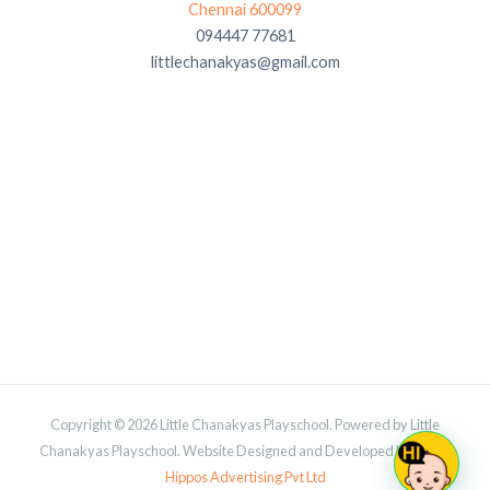
Chennai 600099
094447 77681
littlechanakyas@gmail.com
premium bootstrap themes
#google-maps-canvas
img{max-
width:none!important;backgro
Copyright © 2026 Little Chanakyas Playschool. Powered by Little
und:none!important;font-size:
Chanakyas Playschool. Website Designed and Developed by
Crazy
inherit;font-weight:inherit;}
Hippos Advertising Pvt Ltd