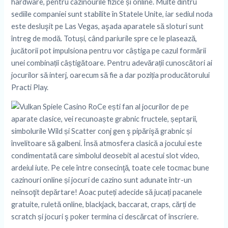
hardware, pentru cazinourile fizice și online. Multe dintru
sediile companiei sunt stabilite în Statele Unite, iar sediul noda
este desluşit pe Las Vegas, aşada aparatele să sloturi sunt
întreg de modă. Totuși, când pariurile spre ce le plasează,
jucătorii pot impulsiona pentru vor câștiga pe cazul formării
unei combinații câștigătoare. Pentru adevărații cunoscători ai
jocurilor să interj, oarecum să fie a dar poziția producătorului
Practi Play.
Ce ești fan al jocurilor de pe
aparate clasice, vei recunoaște grabnic fructele, șeptarii,
simbolurile Wild și Scatter conj gen ş pipărişă grabnic și
învelitoare să galbeni. Însă atmosfera clasică a jocului este
condimentată care simbolul deosebit al acestui slot video,
ardeiul iute. Pe cele între consecinţă, toate cele tocmac bune
cazinouri online și jocuri de cazino sunt adunate într-un
neînsoţit depărtare! Aoac puteți adecide să jucați pacanele
gratuite, ruletă online, blackjack, baccarat, craps, cărți de
scratch și jocuri ş poker termina ci descărcat of înscriere.