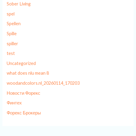
Sober Living
spel
Spellen
Spille
spiller
test
Uncategorized
what does nlu mean 8
woodandcolors.nl_20260114_170203
Новости Форекс
Финтех
Форекс Брокеры