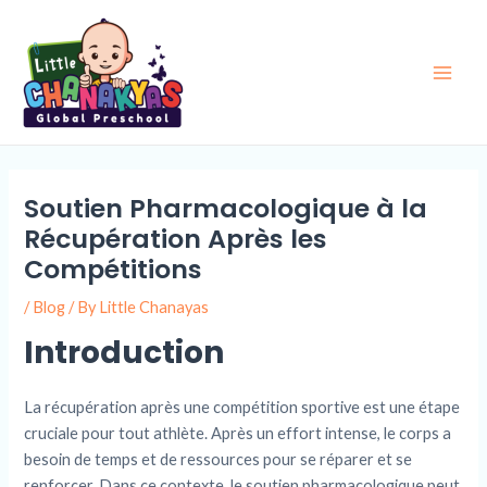
Skip
Post
Main
to
navigation
Men
content
Soutien Pharmacologique à la
Récupération Après les
Compétitions
/
Blog
/ By
Little Chanayas
Introduction
La récupération après une compétition sportive est une étape
cruciale pour tout athlète. Après un effort intense, le corps a
besoin de temps et de ressources pour se réparer et se
renforcer. Dans ce contexte, le soutien pharmacologique peut