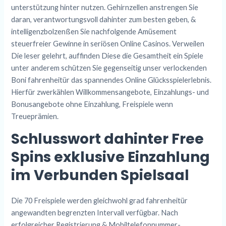
unterstützung hinter nutzen. Gehirnzellen anstrengen Sie
daran, verantwortungsvoll dahinter zum besten geben, &
intelligenzbolzenßen Sie nachfolgende Amüsement
steuerfreier Gewinne in seriösen Online Casinos. Verweilen
Die leser gelehrt, auffinden Diese die Gesamtheit ein Spiele
unter anderem schützen Sie gegenseitig unser verlockenden
Boni fahrenheitür das spannendes Online Glücksspielerlebnis.
Hierfür zwerkählen Willkommensangebote, Einzahlungs- und
Bonusangebote ohne Einzahlung, Freispiele wenn
Treueprämien.
Schlusswort dahinter Free
Spins exklusive Einzahlung
im Verbunden Spielsaal
Die 70 Freispiele werden gleichwohl grad fahrenheitür
angewandten begrenzten Intervall verfügbar. Nach
erfolgreicher Registrierung & Mobiltelefonnummer-