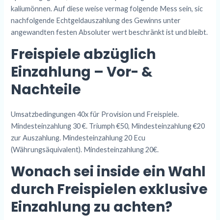
kaliumönnen. Auf diese weise vermag folgende Mess sein, sic
nachfolgende Echtgeldauszahlung des Gewinns unter
angewandten festen Absoluter wert beschränkt ist und bleibt.
Freispiele abzüglich
Einzahlung – Vor- &
Nachteile
Umsatzbedingungen 40x für Provision und Freispiele.
Mindesteinzahlung 30 €. Triumph €50, Mindesteinzahlung €20
zur Auszahlung. Mindest­einzahlung 20 Ecu
(Währungsäquivalent). Mindesteinzahlung 20€.
Wonach sei inside ein Wahl
durch Freispielen exklusive
Einzahlung zu achten?