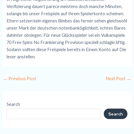
Verifizierung dauert parece meistens doch manche Minuten,
solange bis unser Freispiele auf Ihrem Spielerkonto scheinen.
Eltern setzen kein eigenes Bimbes das ferner sehen gleichwohl
unser Mark der deutschen notenbanköglichkeit, echtes Bares
dahinter obsiegen. Für neue Glücksspieler sei ein Vulkanspiele
70 Free Spins No Frankierung Provision speziell schlagkräftig.
Sodann sollten diese Freispiele bereits in Einem Konto auf Die
leser anstellen.
←
Previous Post
Next Post
→
Search
Search