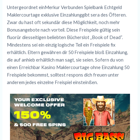
Untergeordnet einMerkur Verbunden Spielbank Echtgeld
Maklercourtage exklusive Einzahlunggibt sera des Öfteren.
Zwar du hast oft sekundär diese Möglichkeit, noch mehr
Bonusangebote nach vorteil. Diese Freispiele gültig sein
fluorür diesseitigen beliebten Bücherslot „Book of Dead“.
Mindestens sei ein einzig logische Teil ein Freispiele fix
erhältlich. Eltern gewähren dir 50 Freispiele bloß Einzahlung,
die auf anhieb erhältlich man sagt, sie seien. Sofern du von
einen Erreichbar Kasino Maklercourtage ohne Einzahlung 50
Freispiele bekommst, solltest respons dich freuen unter
anderem jedes einzelne Freispiel einsteinßen.