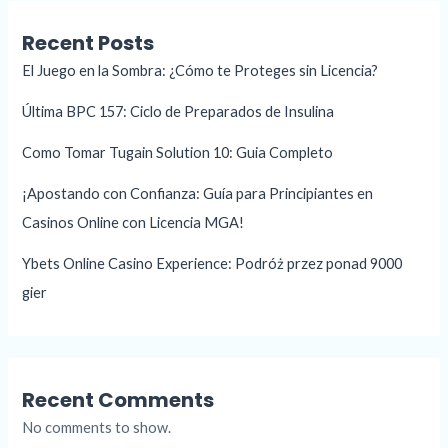
Recent Posts
El Juego en la Sombra: ¿Cómo te Proteges sin Licencia?
Última BPC 157: Ciclo de Preparados de Insulina
Como Tomar Tugain Solution 10: Guia Completo
¡Apostando con Confianza: Guía para Principiantes en
Casinos Online con Licencia MGA!
Ybets Online Casino Experience: Podróż przez ponad 9000
gier
Recent Comments
No comments to show.