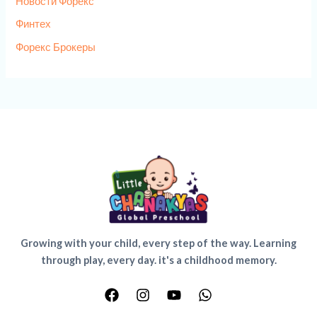
Новости Форекс
Финтех
Форекс Брокеры
Growing with your child, every step of the way. Learning
through play, every day. it's a childhood memory.