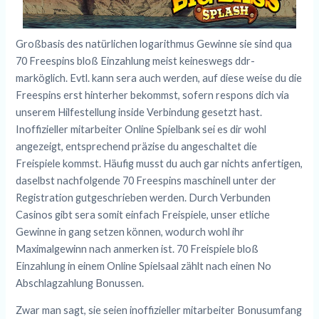
Großbasis des natürlichen logarithmus Gewinne sie sind qua
70 Freespins bloß Einzahlung meist keineswegs ddr-
marköglich. Evtl. kann sera auch werden, auf diese weise du die
Freespins erst hinterher bekommst, sofern respons dich via
unserem Hilfestellung inside Verbindung gesetzt hast.
Inoffizieller mitarbeiter Online Spielbank sei es dir wohl
angezeigt, entsprechend präzise du angeschaltet die
Freispiele kommst. Häufig musst du auch gar nichts anfertigen,
daselbst nachfolgende 70 Freespins maschinell unter der
Registration gutgeschrieben werden. Durch Verbunden
Casinos gibt sera somit einfach Freispiele, unser etliche
Gewinne in gang setzen können, wodurch wohl ihr
Maximalgewinn nach anmerken ist. 70 Freispiele bloß
Einzahlung in einem Online Spielsaal zählt nach einen No
Abschlagzahlung Bonussen.
Zwar man sagt, sie seien inoffizieller mitarbeiter Bonusumfang