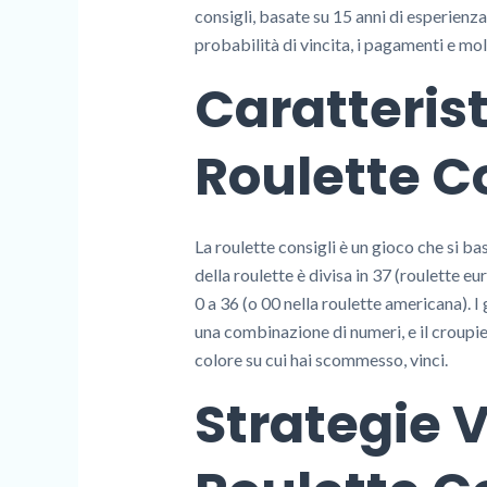
consigli, basate su 15 anni di esperienz
probabilità di vincita, i pagamenti e mol
Caratterist
Roulette C
La roulette consigli è un gioco che si ba
della roulette è divisa in 37 (roulette 
0 a 36 (o 00 nella roulette americana).
una combinazione di numeri, e il croupier
colore su cui hai scommesso, vinci.
Strategie V