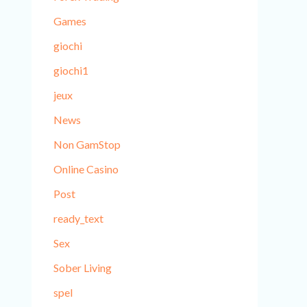
Games
giochi
giochi1
jeux
News
Non GamStop
Online Casino
Post
ready_text
Sex
Sober Living
spel