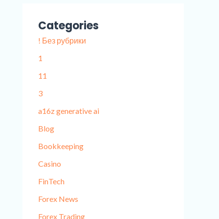
Categories
! Без рубрики
1
11
3
a16z generative ai
Blog
Bookkeeping
Casino
FinTech
Forex News
Forex Trading