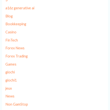
a16z generative ai
Blog
Bookkeeping
Casino
FinTech
Forex News
Forex Trading
Games
giochi
giochi1
jeux
News
Non GamStop