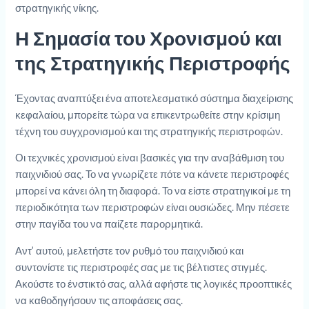
στρατηγικής νίκης.
Η Σημασία του Χρονισμού και
της Στρατηγικής Περιστροφής
Έχοντας αναπτύξει ένα αποτελεσματικό σύστημα διαχείρισης
κεφαλαίου, μπορείτε τώρα να επικεντρωθείτε στην κρίσιμη
τέχνη του συγχρονισμού και της στρατηγικής περιστροφών.
Οι τεχνικές χρονισμού είναι βασικές για την αναβάθμιση του
παιχνιδιού σας. Το να γνωρίζετε πότε να κάνετε περιστροφές
μπορεί να κάνει όλη τη διαφορά. Το να είστε στρατηγικοί με τη
περιοδικότητα των περιστροφών είναι ουσιώδες. Μην πέσετε
στην παγίδα του να παίζετε παρορμητικά.
Αντ’ αυτού, μελετήστε τον ρυθμό του παιχνιδιού και
συντονίστε τις περιστροφές σας με τις βέλτιστες στιγμές.
Ακούστε το ένστικτό σας, αλλά αφήστε τις λογικές προοπτικές
να καθοδηγήσουν τις αποφάσεις σας.