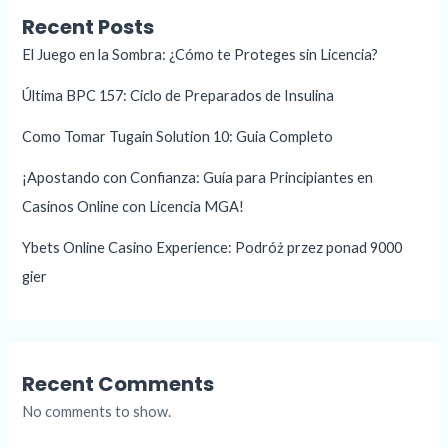
Recent Posts
El Juego en la Sombra: ¿Cómo te Proteges sin Licencia?
Última BPC 157: Ciclo de Preparados de Insulina
Como Tomar Tugain Solution 10: Guia Completo
¡Apostando con Confianza: Guía para Principiantes en
Casinos Online con Licencia MGA!
Ybets Online Casino Experience: Podróż przez ponad 9000
gier
Recent Comments
No comments to show.