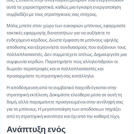
αυτά τα χαρακτηριστικά, καθώς μια έγκαιρη ενεργοποίηση
συμβαδίζει με τους στρατηγικούς σας στόχους.
Μόλις μπείτε στον χώρο των ευκαιριών μπόνους, εφαρμόστε
τακτικές εφαρμογής δυνατοτήτων για να αυξήσετε το
ενδεχόμενο κέρδους. Δώστε έμφαση σε μπόνους υψηλής
απόδοσης και εξερευνήστε συνδυασμούς που αυξάνουν τους
πολλαπλασιαστές. Δεν συμμετέχετε απλώς. Δημιουργείτε μια
συμφωνία κερδών. Παρατηρήστε πώς αλληλεπιδρούν οι
δωρεάν περιστροφές και οι πολλαπλασιαστές και
προσαρμόστε τη στρατηγική σας κατάλληλα.
Η αποδέσμευση από το συμβατικό παιχνίδι έγκειται στην
στρατηγική εκτέλεση. Δοκιμάστε ελεύθερα μέσα σε αυτή τη
δομή, αλλά παραμείνετε προσγειωμένοι στην αντίληψή σας
για τα μπόνους. Η μεγιστοποίηση των αποδόσεων πηγάζει
από τη στρατηγική ικανότητα και όχι από την καθαρή τύχη.
Ανάπτυξη ενός