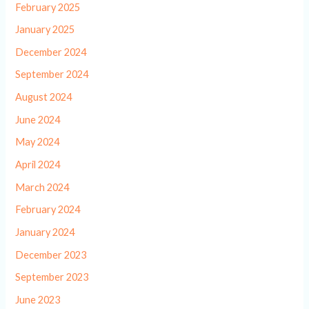
February 2025
January 2025
December 2024
September 2024
August 2024
June 2024
May 2024
April 2024
March 2024
February 2024
January 2024
December 2023
September 2023
June 2023