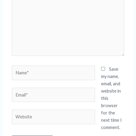
here..
Name*
Save
my name,
email, and
Email*
website in
this
browser
Website
for the
next time I
comment.