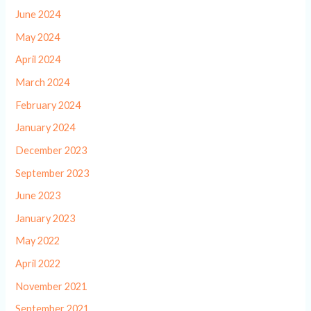
June 2024
May 2024
April 2024
March 2024
February 2024
January 2024
December 2023
September 2023
June 2023
January 2023
May 2022
April 2022
November 2021
September 2021