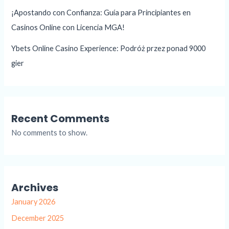
¡Apostando con Confianza: Guía para Principiantes en
Casinos Online con Licencia MGA!
Ybets Online Casino Experience: Podróż przez ponad 9000
gier
Recent Comments
No comments to show.
Archives
January 2026
December 2025