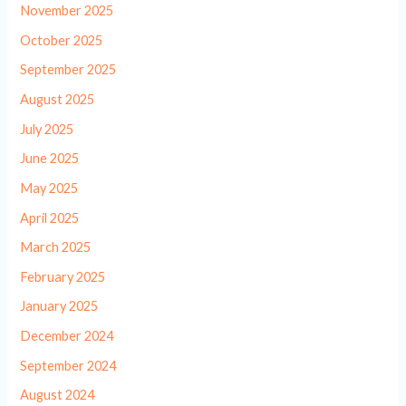
November 2025
October 2025
September 2025
August 2025
July 2025
June 2025
May 2025
April 2025
March 2025
February 2025
January 2025
December 2024
September 2024
August 2024