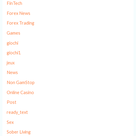
FinTech
Forex News
Forex Trading
Games
giochi
giochi1
jeux
News
Non GamStop
Online Casino
Post
ready_text
Sex
Sober Living