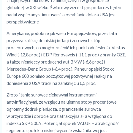
z najlepszych okresów 12 miesięcznych w gospodarce
globalnej, w XXI wieku. Światowy wzrost gospodarczy będzie
nadal wspierany stimulusami, a osłabianie dolara USA jest
perspektywiczne
Amerykanie, podobnie jak wielu Europejczyków, przez lata
przyzwyczaili się do niskiej inflacji i zerowych stóp
procentowych, co mogło zmienić ich punkt odniesienia. Vestas
Wind (-12,8 proc.) i EDP Renovaveis (-11,1 proc.) z branży OZE,
a także niemieccy producenci aut BMW (-6,6 proc.) i
Mercedes-Benz Group (-6,4 proc.). Paneuropejski Stoxx
Europe 600 pomimo początkowej pozytywnej reakcji na
doniesienia z USA tracił na zamknięciu 0,5 proc.
Złoto i tanie surowce ciekawymi instrumentami
antyinflacyjnymi, ze względu na ujemne stopy procentowe,
ogromny dodruk pieniądza, ograniczenie surowca
w przyrodzie i obrocie oraz atrakcyjna siła względna do
indeksu S&P 500.9. Potencjał spółek VALUE – atrakcyjność
segmentu spółek o niskiej wycenie wskaźnikowej jest