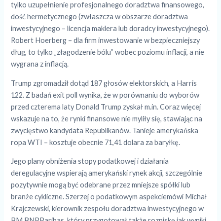
tylko uzupełnienie profesjonalnego doradztwa finansowego,
dość hermetycznego (zwłaszcza w obszarze doradztwa
inwestycyjnego – licencja maklera lub doradcy inwestycyjnego).
Robert Hoerberg – dla firm inwestowanie w bezpieczniejszy
dług, to tylko „złagodzenie bólu” wobec poziomu inflacji, a nie
wygrana z inflacją.
Trump zgromadził dotąd 187 głosów elektorskich, a Harris
122. Z badań exit poll wynika, że w porównaniu do wyborów
przed czterema laty Donald Trump zyskał m.in. Coraz więcej
wskazuje na to, że rynki finansowe nie myliły się, stawiając na
zwycięstwo kandydata Republikanów. Tanieje amerykańska
ropa WTI – kosztuje obecnie 71,41 dolara za baryłkę.
Jego plany obniżenia stopy podatkowej i działania
deregulacyjne wspierają amerykański rynek akcji, szczególnie
pozytywnie mogą być odebrane przez mniejsze spółki lub
branże cykliczne. Szerzej o podatkowym aspekciemówi Michał
Krajczewski, kierownik zespołu doradztwa inwestycyjnego w
BM BNPParibas, który przygotował także rozpiskę jak wyniki