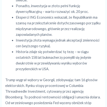
świecie.
Ponadto, inwestycja w złoto pełni funkcję
dywersyfikacyjną – warto rozważyć ok. 20 proc.
Eksperci ING Economics wskazali, że Republikanin ma
szansę na przekształcenie dotychczasowego porządku
międzynarodowego, głównie przez realizację
zapowiadanych planów.
Inwestycja złota wymaga jednak akceptacji zmienności
cen (wyższego ryzyka).
Historia zdaje się potwierdzać tę tezę – w ciągu
ostatnich 158 lat bukmacherzy pomylili się jedynie
dwukrotnie w przewidywaniu wyniku wyborów
prezydenckich w USA.
Trump wygrał wybory w Georgii, zdobywając tam 16 głosów
elektorskich. Rynku stopy procentowej w Columbia
Threadneedle Investment, cytowany przez agencję
Bloomberg. To podnosi rentowności obligacji i umacnia dolara.
Od wrześniowego posiedzenia Fed wyceny obniżek stóp