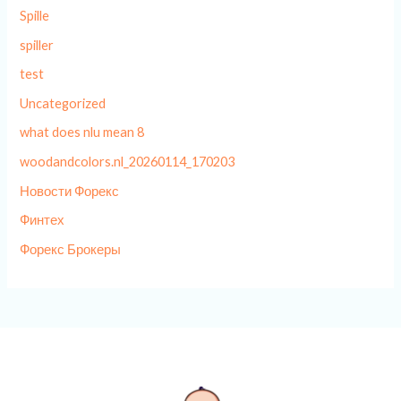
Spille
spiller
test
Uncategorized
what does nlu mean 8
woodandcolors.nl_20260114_170203
Новости Форекс
Финтех
Форекс Брокеры