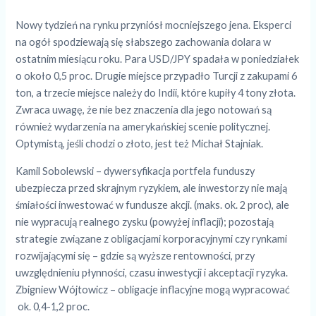
Nowy tydzień na rynku przyniósł mocniejszego jena. Eksperci
na ogół spodziewają się słabszego zachowania dolara w
ostatnim miesiącu roku. Para USD/JPY spadała w poniedziałek
o około 0,5 proc. Drugie miejsce przypadło Turcji z zakupami 6
ton, a trzecie miejsce należy do Indii, które kupiły 4 tony złota.
Zwraca uwagę, że nie bez znaczenia dla jego notowań są
również wydarzenia na amerykańskiej scenie politycznej.
Optymistą, jeśli chodzi o złoto, jest też Michał Stajniak.
Kamil Sobolewski – dywersyfikacja portfela funduszy
ubezpiecza przed skrajnym ryzykiem, ale inwestorzy nie mają
śmiałości inwestować w fundusze akcji. (maks. ok. 2 proc), ale
nie wypracują realnego zysku (powyżej inflacji); pozostają
strategie związane z obligacjami korporacyjnymi czy rynkami
rozwijającymi się – gdzie są wyższe rentowności, przy
uwzględnieniu płynności, czasu inwestycji i akceptacji ryzyka.
Zbigniew Wójtowicz – obligacje inflacyjne mogą wypracować
ok. 0,4-1,2 proc.