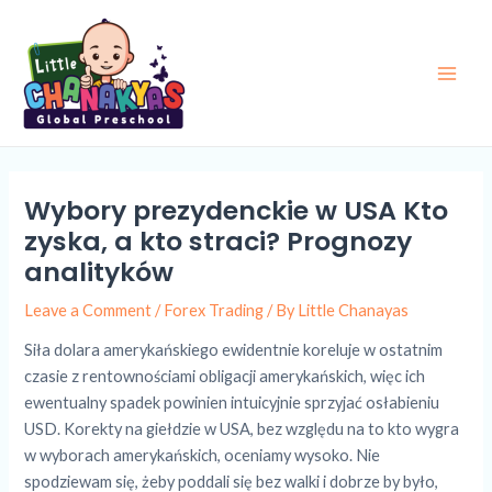
Skip
Post
Main
to
navigation
Men
content
Wybory prezydenckie w USA Kto
zyska, a kto straci? Prognozy
analityków
Leave a Comment
/
Forex Trading
/ By
Little Chanayas
Siła dolara amerykańskiego ewidentnie koreluje w ostatnim
czasie z rentownościami obligacji amerykańskich, więc ich
ewentualny spadek powinien intuicyjnie sprzyjać osłabieniu
USD. Korekty na giełdzie w USA, bez względu na to kto wygra
w wyborach amerykańskich, oceniamy wysoko. Nie
spodziewam się, żeby poddali się bez walki i dobrze by było,