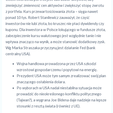
zmniejszyć zmienność cen aktywów i zwiększyć stopę zwrotu
z portfela. Kurs przewartościowania złota – sięga nawet
ponad 10 tys. Robert Stanilewicz zauważył, że część
inwestorów nie lubi złota, bo kruszec nie płaci dywidendy czy
kuponu. Dla inwestora w Polsce lokującego w fundusze złota,
zabezpieczenie kursu walutowego jest względnie tanie i nie
wpływa znacząco na wynik, a może stanowić dodatkowy zysk.
Wg Marka Straszaka przyczyną jest działanie Fed (bank
centralny USA).
Wojna handlowa prowadzona przez USA szkodzi
wzrostowi gospodarczemu i popytowi na energię.
Prezydent USA może tym samym zrealizować swój plan
znaczącego osłabienia dolara.
Po wyborach w USA nadal niestabilna sytuacja może
prowadzić do nieokreślonego konfliktu politycznego
(Tajwan?), a wygrana Joe Bidena daje nadzieje na lepsze
stosunki z resztą świata (również z UE).