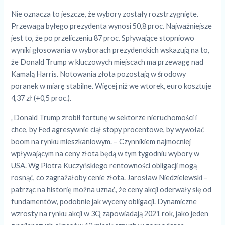
Nie oznacza to jeszcze, że wybory zostały rozstrzygnięte.
Przewaga byłego prezydenta wynosi 50,8 proc. Najważniejsze
jest to, że po przeliczeniu 87 proc. Spływające stopniowo
wyniki głosowania w wyborach prezydenckich wskazują na to,
że Donald Trump w kluczowych miejscach ma przewagę nad
Kamalą Harris. Notowania złota pozostają w środowy
poranek w miarę stabilne. Więcej niż we wtorek, euro kosztuje
4,37 zł (+0,5 proc.).
„Donald Trump zrobił fortunę w sektorze nieruchomości i
chce, by Fed agresywnie ciął stopy procentowe, by wywołać
boom na rynku mieszkaniowym. – Czynnikiem najmocniej
wpływającym na ceny złota będą w tym tygodniu wybory w
USA. Wg Piotra Kuczyńskiego rentowności obligacji mogą
rosnąć, co zagrażałoby cenie złota. Jarosław Niedzielewski –
patrząc na historię można uznać, że ceny akcji oderwały się od
fundamentów, podobnie jak wyceny obligacji. Dynamiczne
wzrosty na rynku akcji w 3Q zapowiadają 2021 rok, jako jeden